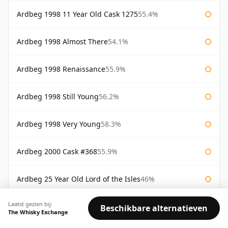
Ardbeg 1998 11 Year Old Cask 1275
55.4%
Ardbeg 1998 Almost There
54.1%
Ardbeg 1998 Renaissance
55.9%
Ardbeg 1998 Still Young
56.2%
Ardbeg 1998 Very Young
58.3%
Ardbeg 2000 Cask #368
55.9%
Ardbeg 25 Year Old Lord of the Isles
46%
Laatst gezien bij:
Ardbeg 30 Year Old Guaranteed
40%
Beschikbare alternatieven
The Whisky Exchange