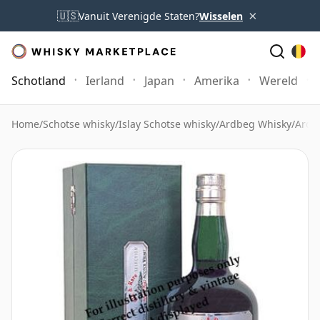
×
🇺🇸
Vanuit Verenigde Staten?
Wisselen
Schotland
Ierland
Japan
Amerika
Wereld
Home
/
Schotse whisky
/
Islay Schotse whisky
/
Ardbeg Whisky
/
Ardb