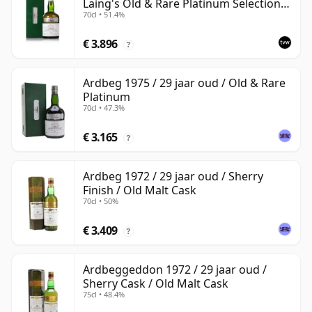
Laing's Old & Rare Platinum Selection
70cl • 51.4%
2002 Bottling
€ 3.896
?
Ardbeg 1975 / 29 jaar oud / Old & Rare
Platinum
70cl • 47.3%
€ 3.165
?
Ardbeg 1972 / 29 jaar oud / Sherry
Finish / Old Malt Cask
70cl • 50%
€ 3.409
?
Ardbeggeddon 1972 / 29 jaar oud /
Sherry Cask / Old Malt Cask
75cl • 48.4%