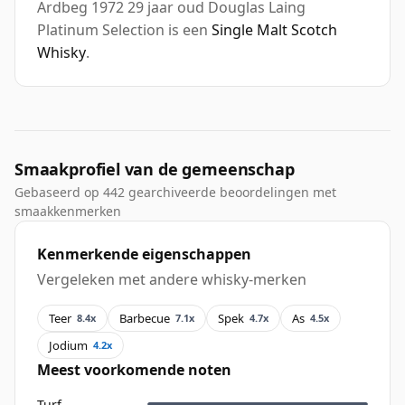
Ardbeg 1972 29 jaar oud Douglas Laing
Platinum Selection is een
Single Malt Scotch
Whisky
.
Smaakprofiel van de gemeenschap
Gebaseerd op 442 gearchiveerde beoordelingen met
smaakkenmerken
Kenmerkende eigenschappen
Vergeleken met andere whisky-merken
Teer
Barbecue
Spek
As
8.4x
7.1x
4.7x
4.5x
Jodium
4.2x
Meest voorkomende noten
Turf