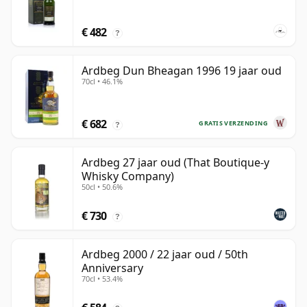
€ 482
?
Ardbeg Dun Bheagan 1996 19 jaar oud
70cl • 46.1%
€ 682
GRATIS VERZENDING
?
Ardbeg 27 jaar oud (That Boutique-y
Whisky Company)
50cl • 50.6%
€ 730
?
Ardbeg 2000 / 22 jaar oud / 50th
Anniversary
70cl • 53.4%