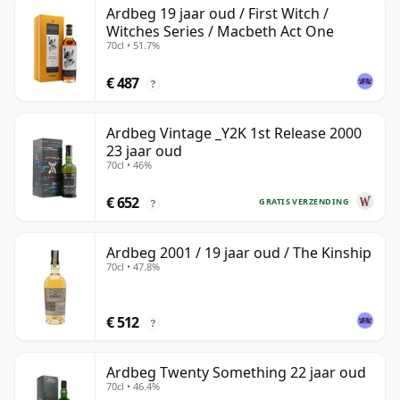
Ardbeg 19 jaar oud / First Witch /
Witches Series / Macbeth Act One
70cl • 51.7%
€ 487
?
Ardbeg Vintage _Y2K 1st Release 2000
23 jaar oud
70cl • 46%
€ 652
GRATIS VERZENDING
?
Ardbeg 2001 / 19 jaar oud / The Kinship
70cl • 47.8%
€ 512
?
Ardbeg Twenty Something 22 jaar oud
70cl • 46.4%