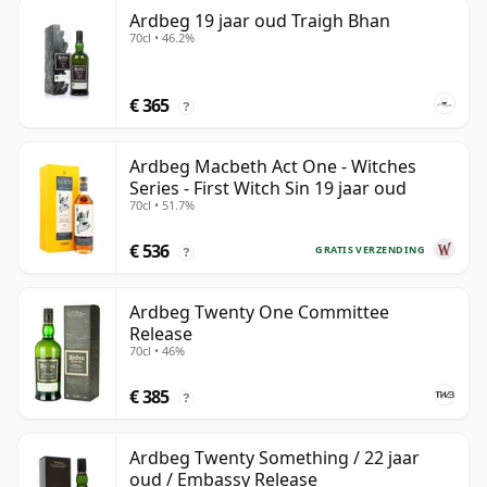
Ardbeg 19 jaar oud Traigh Bhan
70cl • 46.2%
€ 365
?
Ardbeg Macbeth Act One - Witches
Series - First Witch Sin 19 jaar oud
70cl • 51.7%
€ 536
GRATIS VERZENDING
?
Ardbeg Twenty One Committee
Release
70cl • 46%
€ 385
?
Ardbeg Twenty Something / 22 jaar
oud / Embassy Release