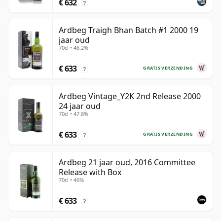
€ 632
?
Ardbeg Traigh Bhan Batch #1 2000 19
jaar oud
70cl • 46.2%
€ 633
GRATIS VERZENDING
?
Ardbeg Vintage_Y2K 2nd Release 2000
24 jaar oud
70cl • 47.8%
€ 633
GRATIS VERZENDING
?
Ardbeg 21 jaar oud, 2016 Committee
Release with Box
70cl • 46%
€ 633
?