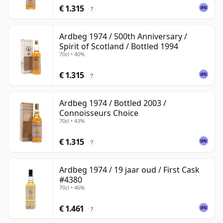
€ 1.315
?
Ardbeg 1974 / 500th Anniversary /
Spirit of Scotland / Bottled 1994
70cl • 40%
€ 1.315
?
Ardbeg 1974 / Bottled 2003 /
Connoisseurs Choice
70cl • 43%
€ 1.315
?
Ardbeg 1974 / 19 jaar oud / First Cask
#4380
70cl • 46%
€ 1.461
?