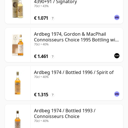
4390+91 / Signatory
70cl • 43%
€ 1.071
?
Ardbeg 1974, Gordon & MacPhail
Connoisseurs Choice 1995 Bottling with
70cl • 40%
Carton
€ 1.461
?
Ardbeg 1974 / Bottled 1996 / Spirit of
70cl • 40%
€ 1.315
?
Ardbeg 1974 / Bottled 1993 /
Connoisseurs Choice
70cl • 40%