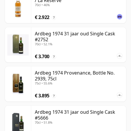
/ La Reserve
70cl • 46%
€ 2.922
?
Ardbeg 1974 31 jaar oud Single Cask
#2752
70cl • 52.1%
€ 3.700
?
Ardbeg 1974 Provenance, Bottle No.
2939, 75cl
75cl • 55.6%
€ 3.895
?
Ardbeg 1974 31 jaar oud Single Cask
#5666
70cl • 51.8%