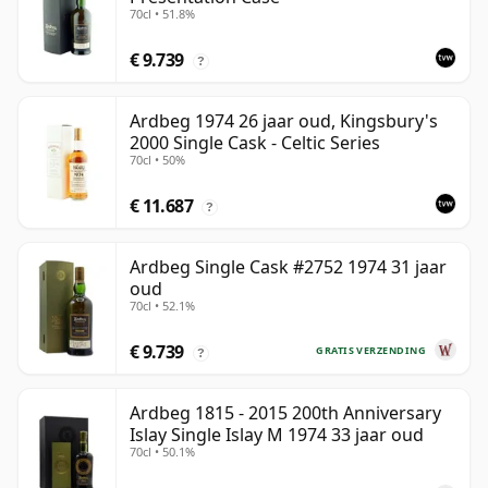
70cl • 51.8%
€ 9.739
?
Ardbeg 1974 26 jaar oud, Kingsbury's
2000 Single Cask - Celtic Series
70cl • 50%
€ 11.687
?
Ardbeg Single Cask #2752 1974 31 jaar
oud
70cl • 52.1%
€ 9.739
GRATIS VERZENDING
?
Ardbeg 1815 - 2015 200th Anniversary
Islay Single Islay M 1974 33 jaar oud
70cl • 50.1%