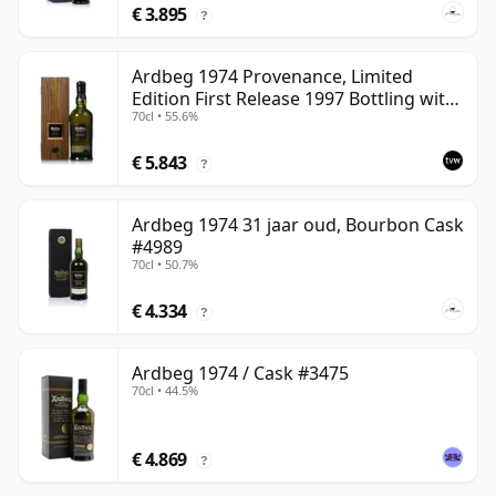
€ 3.895
?
Ardbeg 1974 Provenance, Limited
Edition First Release 1997 Bottling with
70cl • 55.6%
Presentation Case
€ 5.843
?
Ardbeg 1974 31 jaar oud, Bourbon Cask
#4989
70cl • 50.7%
€ 4.334
?
Ardbeg 1974 / Cask #3475
70cl • 44.5%
€ 4.869
?