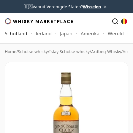
×
🇺🇸
Vanuit Verenigde Staten?
Wisselen
Schotland
Ierland
Japan
Amerika
Wereld
Home
/
Schotse whisky
/
Islay Schotse whisky
/
Ardbeg Whisky
/
Ardb