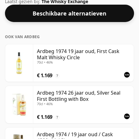
ABV van deze botteling is 40% en de flesmaat is
Laatst gezien bij:
The Whisky Exchange
standaard 70cl.
Beschikbare alternatieven
OOK VAN ARDBEG
Ardbeg 1974 19 jaar oud, First Cask
Malt Whisky Circle
70cl • 46%
€ 1.169
?
Ardbeg 1974 26 jaar oud, Silver Seal
First Bottling with Box
70cl • 46%
€ 1.169
?
Ardbeg 1974 / 19 jaar oud / Cask