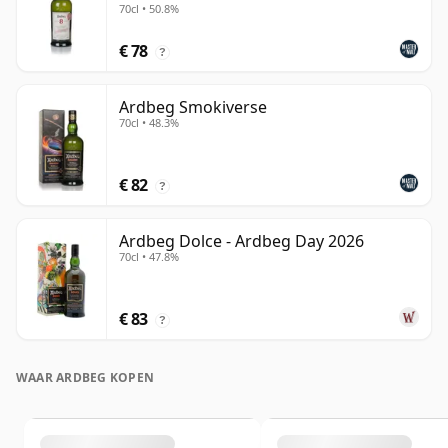
70cl • 50.8%
€ 78
?
Ardbeg Smokiverse
70cl • 48.3%
€ 82
?
Ardbeg Dolce - Ardbeg Day 2026
70cl • 47.8%
€ 83
?
WAAR ARDBEG KOPEN