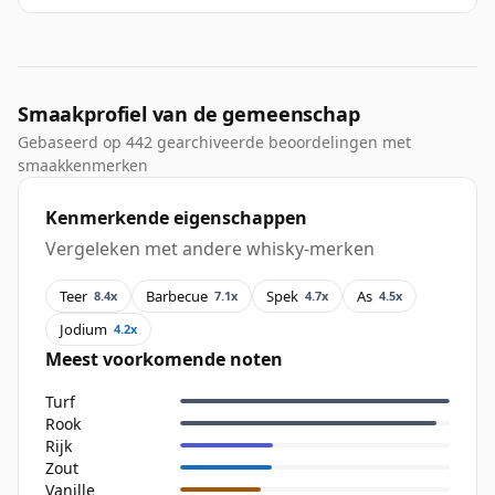
Smaakprofiel van de gemeenschap
Gebaseerd op 442 gearchiveerde beoordelingen met
smaakkenmerken
Kenmerkende eigenschappen
Vergeleken met andere whisky-merken
Teer
Barbecue
Spek
As
8.4x
7.1x
4.7x
4.5x
Jodium
4.2x
Meest voorkomende noten
Turf
Rook
Rijk
Zout
Vanille