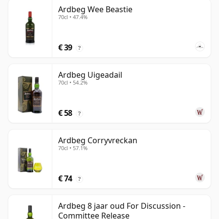
Ardbeg Wee Beastie
70cl • 47.4%
€ 39
?
Ardbeg Uigeadail
70cl • 54.2%
€ 58
?
Ardbeg Corryvreckan
70cl • 57.1%
€ 74
?
Ardbeg 8 jaar oud For Discussion -
Committee Release