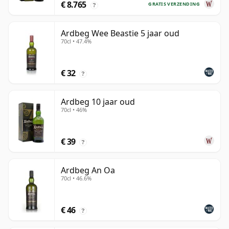
€ 8.765
GRATIS VERZENDING
?
Ardbeg Wee Beastie 5 jaar oud
70cl • 47.4%
€ 32
?
Ardbeg 10 jaar oud
70cl • 46%
€ 39
?
Ardbeg An Oa
70cl • 46.6%
€ 46
?