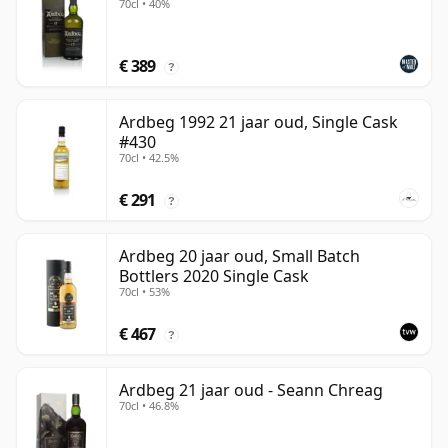
70cl • 40%
€ 389
?
Ardbeg 1992 21 jaar oud, Single Cask
#430
70cl • 42.5%
€ 291
?
Ardbeg 20 jaar oud, Small Batch
Bottlers 2020 Single Cask
70cl • 53%
€ 467
?
Ardbeg 21 jaar oud - Seann Chreag
70cl • 46.8%