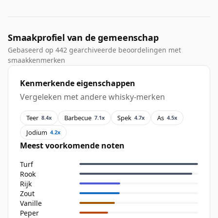
Smaakprofiel van de gemeenschap
Gebaseerd op 442 gearchiveerde beoordelingen met
smaakkenmerken
Kenmerkende eigenschappen
Vergeleken met andere whisky-merken
Teer
Barbecue
Spek
As
8.4x
7.1x
4.7x
4.5x
Jodium
4.2x
Meest voorkomende noten
Turf
Rook
Rijk
Zout
Vanille
Peper