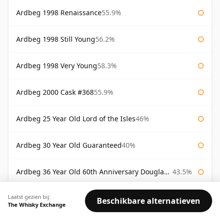
Ardbeg 1998 Renaissance
55.9%
Ardbeg 1998 Still Young
56.2%
Ardbeg 1998 Very Young
58.3%
Ardbeg 2000 Cask #368
55.9%
Ardbeg 25 Year Old Lord of the Isles
46%
Ardbeg 30 Year Old Guaranteed
40%
Ardbeg 36 Year Old 60th Anniversary Douglas Laing
43.5%
Laatst gezien bij:
Ardbeg Alligator
51.2%
Beschikbare alternatieven
The Whisky Exchange