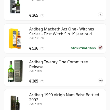
€ 365
?
Ardbeg Macbeth Act One - Witches
Series - First Witch Sin 19 jaar oud
70cl • 51.7%
€ 536
GRATIS VERZENDING
?
Ardbeg Twenty One Committee
Release
70cl • 46%
€ 385
?
Ardbeg 1990 Airigh Nam Beist Bottled
2007
70cl • 46%