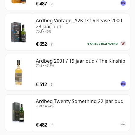
€ 487
?
Ardbeg Vintage _Y2K 1st Release 2000
23 jaar oud
70cl • 46%
€ 652
GRATIS VERZENDING
?
Ardbeg 2001 / 19 jaar oud / The Kinship
70cl • 47.8%
€ 512
?
Ardbeg Twenty Something 22 jaar oud
70cl • 46.4%
€ 482
?