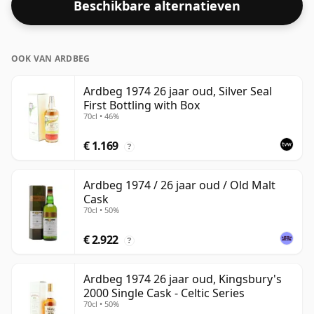
Beschikbare alternatieven
standaardafgiftegrootte van 75cl.
OOK VAN ARDBEG
Ardbeg 1974 26 jaar oud, Silver Seal
First Bottling with Box
70cl • 46%
€ 1.169
?
Ardbeg 1974 / 26 jaar oud / Old Malt
Cask
70cl • 50%
€ 2.922
?
Ardbeg 1974 26 jaar oud, Kingsbury's
2000 Single Cask - Celtic Series
70cl • 50%