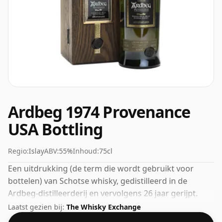
Ardbeg 1974 Provenance
USA Bottling
Regio:
Islay
ABV:
55%
Inhoud:
75cl
Een uitdrukking (de term die wordt gebruikt voor
bottelen) van Schotse whisky, gedistilleerd in de
Ardbeg-distilleerderij en vervolgens 26 jaar gerijpt.
Met een alcoholpercentage van 55% is dit
Laatst gezien bij:
The Whisky Exchange
alcoholgehalte meer dan acceptabel. Gebotteld in de