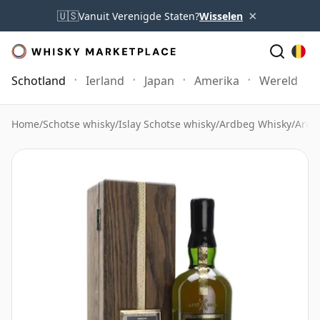
×
🇺🇸
Vanuit Verenigde Staten?
Wisselen
Schotland
Ierland
Japan
Amerika
Wereld
Home
/
Schotse whisky
/
Islay Schotse whisky
/
Ardbeg Whisky
/
Ardb