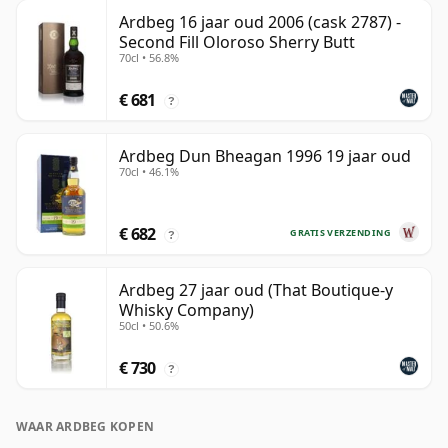
Ardbeg 16 jaar oud 2006 (cask 2787) -
Second Fill Oloroso Sherry Butt
70cl • 56.8%
€ 681
?
Ardbeg Dun Bheagan 1996 19 jaar oud
70cl • 46.1%
€ 682
GRATIS VERZENDING
?
Ardbeg 27 jaar oud (That Boutique-y
Whisky Company)
50cl • 50.6%
€ 730
?
WAAR ARDBEG KOPEN