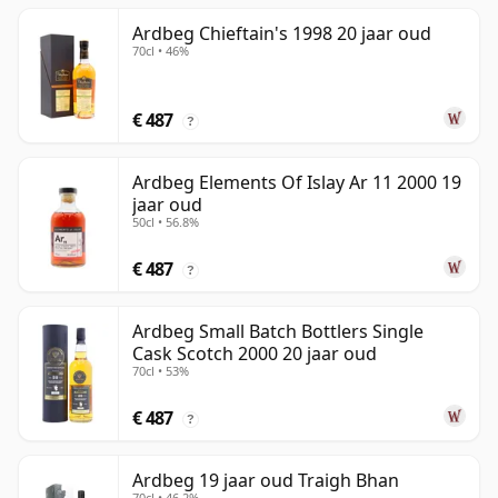
Ardbeg Chieftain's 1998 20 jaar oud
70cl • 46%
€ 487
?
Ardbeg Elements Of Islay Ar 11 2000 19
jaar oud
50cl • 56.8%
€ 487
?
Ardbeg Small Batch Bottlers Single
Cask Scotch 2000 20 jaar oud
70cl • 53%
€ 487
?
Ardbeg 19 jaar oud Traigh Bhan
70cl • 46.2%