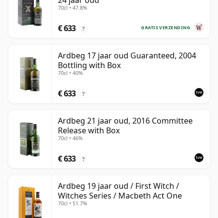
24 jaar oud
70cl • 47.8%
€ 633
GRATIS VERZENDING
?
Ardbeg 17 jaar oud Guaranteed, 2004
Bottling with Box
70cl • 40%
€ 633
?
Ardbeg 21 jaar oud, 2016 Committee
Release with Box
70cl • 46%
€ 633
?
Ardbeg 19 jaar oud / First Witch /
Witches Series / Macbeth Act One
70cl • 51.7%