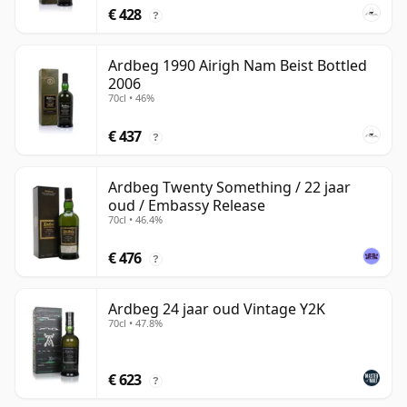
€ 428
?
Ardbeg 1990 Airigh Nam Beist Bottled
2006
70cl • 46%
€ 437
?
Ardbeg Twenty Something / 22 jaar
oud / Embassy Release
70cl • 46.4%
€ 476
?
Ardbeg 24 jaar oud Vintage Y2K
70cl • 47.8%
€ 623
?