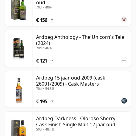
oud
70cl • 40%
€ 156
?
Ardbeg Anthology - The Unicorn's Tale
(2024)
70cl • 46%
€ 121
?
Ardbeg 15 jaar oud 2009 (cask
26001/2009) - Cask Masters
70cl • 54.5%
€ 195
?
Ardbeg Darkness - Oloroso Sherry
Cask Finish Single Malt 12 jaar oud
50cl • 48.4%