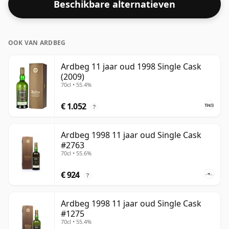
Beschikbare alternatieven
OOK VAN ARDBEG
Ardbeg 11 jaar oud 1998 Single Cask
(2009)
70cl • 55.4%
€ 1.052
?
Ardbeg 1998 11 jaar oud Single Cask
#2763
70cl • 55.6%
€ 924
?
Ardbeg 1998 11 jaar oud Single Cask
#1275
70cl • 55.4%