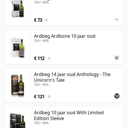
70cl • 46%
€ 73
?
Ardbeg Ardbone 10 jaar oud
70cl • 46%
€ 112
?
Ardbeg 14 jaar oud Anthology - The
Unicorn's Tale
70cl • 46%
€ 121
?
Ardbeg 10 jaar oud With Limited
Edition Sleeve
70cl • 46%