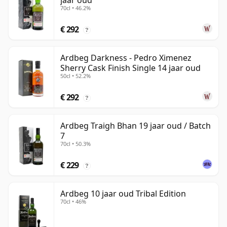
jaar oud
70cl • 46.2%
€ 292
?
Ardbeg Darkness - Pedro Ximenez
Sherry Cask Finish Single 14 jaar oud
50cl • 52.2%
€ 292
?
Ardbeg Traigh Bhan 19 jaar oud / Batch
7
70cl • 50.3%
€ 229
?
Ardbeg 10 jaar oud Tribal Edition
70cl • 46%