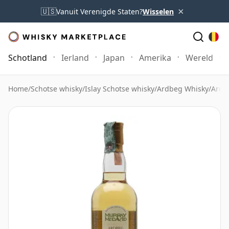
×
🇺🇸
Vanuit Verenigde Staten?
Wisselen
Schotland
Ierland
Japan
Amerika
Wereld
Home
/
Schotse whisky
/
Islay Schotse whisky
/
Ardbeg Whisky
/
Ardb