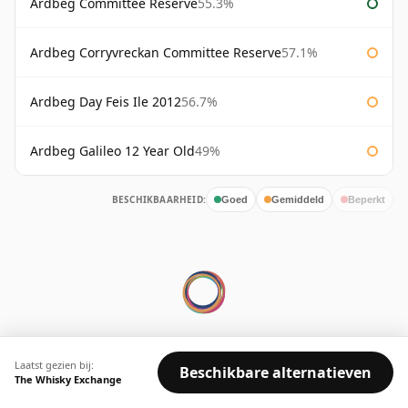
Ardbeg Committee Reserve
55.3%
Ardbeg Corryvreckan Committee Reserve
57.1%
Ardbeg Day Feis Ile 2012
56.7%
Ardbeg Galileo 12 Year Old
49%
BESCHIKBAARHEID:
Goed
Gemiddeld
Beperkt
© 2026 Whisky Marketplace Ltd.
Laatst gezien bij:
Beschikbare alternatieven
128 City Road, London, EC1V 2NX, UK ·
The Whisky Exchange
Bedrijfsnr. 17204643
·
VAT 519 9116 71