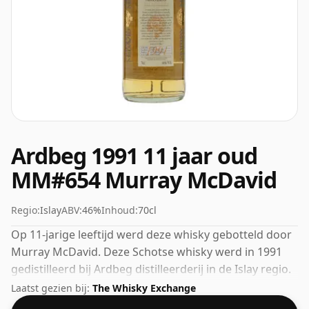
Ardbeg 1991 11 jaar oud
MM#654 Murray McDavid
Regio:
Islay
ABV:
46%
Inhoud:
70cl
Op 11-jarige leeftijd werd deze whisky gebotteld door
Murray McDavid. Deze Schotse whisky werd in 1991
gedistilleerd bij Ardbeg distilleerderij in de Islay regio.
Met de perfecte drinksterkte van 46% werd deze
Laatst gezien bij:
The Whisky Exchange
whisky gebotteld in een vat van 70 cl.