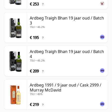
€ 253
?
Ardbeg Traigh Bhan 19 jaar oud / Batch
3
70cl • 46.2%
€ 195
?
Ardbeg Traigh Bhan 19 jaar oud / Batch
4
70cl • 46.2%
€ 209
?
Ardbeg 1991 / 9 jaar oud / Cask 2999 /
Murray McDavid
70cl • 46%
€ 219
?