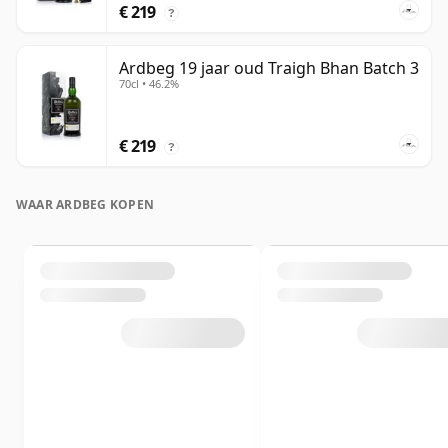
€ 219
?
Ardbeg 19 jaar oud Traigh Bhan Batch 3
70cl • 46.2%
€ 219
?
WAAR ARDBEG KOPEN