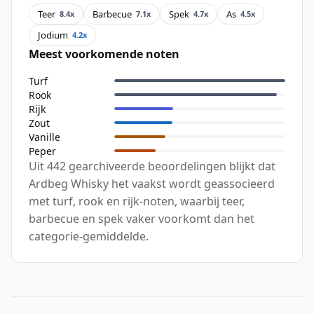
Teer
Barbecue
Spek
As
8.4x
7.1x
4.7x
4.5x
Jodium
4.2x
Meest voorkomende noten
Turf
Rook
Rijk
Zout
Vanille
Peper
Uit 442 gearchiveerde beoordelingen blijkt dat
Ardbeg Whisky het vaakst wordt geassocieerd
met turf, rook en rijk-noten, waarbij teer,
barbecue en spek vaker voorkomt dan het
categorie-gemiddelde.