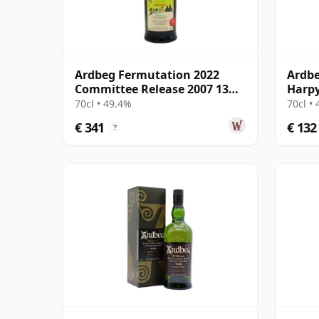
Ardbeg Fermutation 2022
Ardbe
Committee Release 2007 13
Harpy
jaar oud
13 ja
70cl • 49.4%
70cl •
€ 341
€ 132
?