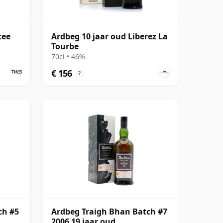
tee
Ardbeg 10 jaar oud Liberez La
Tourbe
70cl • 46%
€ 156
?
ch #5
Ardbeg Traigh Bhan Batch #7
2006 19 jaar oud