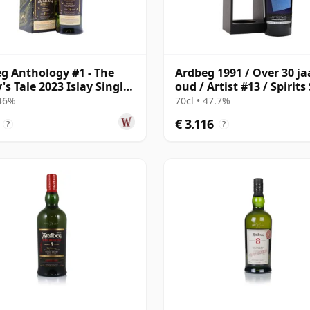
g Anthology #1 - The
Ardbeg 1991 / Over 30 ja
's Tale 2023 Islay Single
oud / Artist #13 / Spirit
ar oud
Selection for LMDW
 46%
70cl • 47.7%
€ 3.116
?
?