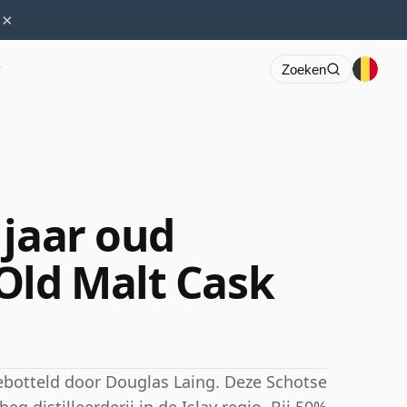
×
r
Zoeken
 jaar oud
Old Malt Cask
gebotteld door Douglas Laing. Deze Schotse