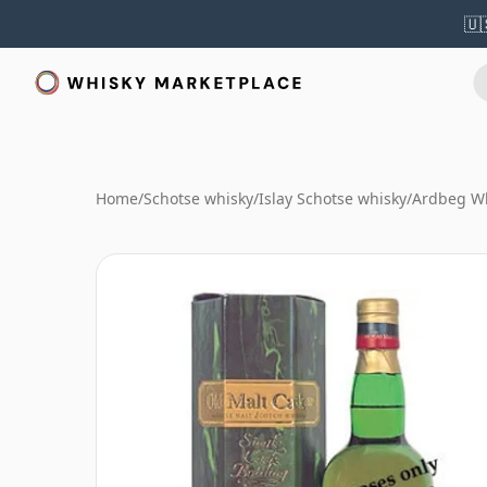
🇺
Home
/
Schotse whisky
/
Islay Schotse whisky
/
Ardbeg W