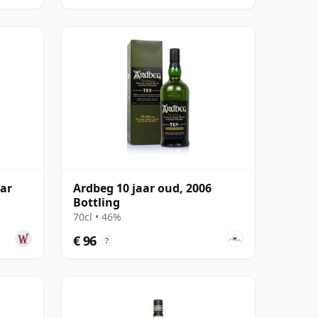
aar
Ardbeg 10 jaar oud, 2006
Bottling
70cl • 46%
€ 96
?