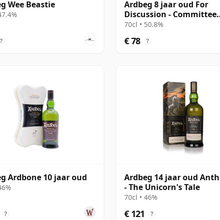
g Wee Beastie
Ardbeg 8 jaar oud For
Discussion - Committee
 47.4%
Release
70cl • 50.8%
€ 78
?
?
g Ardbone 10 jaar oud
Ardbeg 14 jaar oud Ant
- The Unicorn's Tale
 46%
70cl • 46%
€ 121
?
?