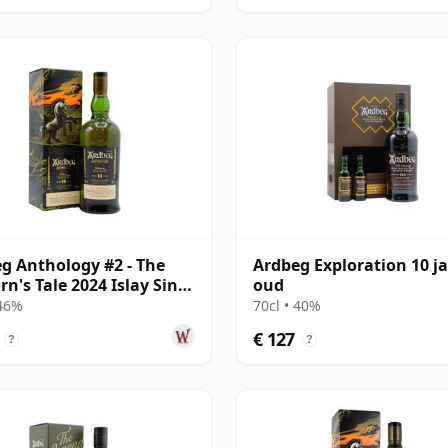
g Anthology #2 - The
Ardbeg Exploration 10 j
rn's Tale 2024 Islay Singl
oud
ar oud
 46%
70cl • 40%
€ 127
?
?