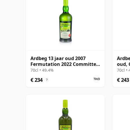
Ardbeg 13 jaar oud 2007
Ardbe
Fermutation 2022 Committee
oud, 
Release
70cl • 49.4%
70cl •
€ 234
€ 243
?