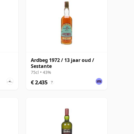
Ardbeg 1972 / 13 jaar oud /
Sestante
75cl • 43%
€ 2.435
?