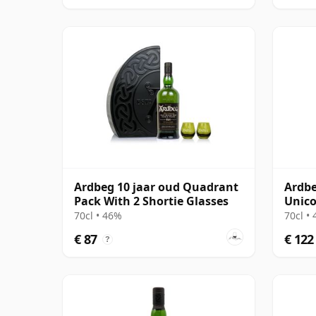
Ardbeg 10 jaar oud Quadrant
Ardbe
Pack With 2 Shortie Glasses
Unico
14 ja
70cl • 46%
70cl •
€ 87
€ 122
?