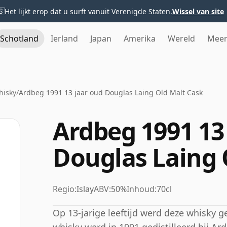
🇸
Het lijkt erop dat u surft vanuit Verenigde Staten.
Wissel van site
Schotland
Ierland
Japan
Amerika
Wereld
Mee
hisky
/
Ardbeg 1991 13 jaar oud Douglas Laing Old Malt Cask
Ardbeg 1991 13
Douglas Laing 
Regio:
Islay
ABV:
50%
Inhoud:
70cl
Op 13-jarige leeftijd werd deze whisky 