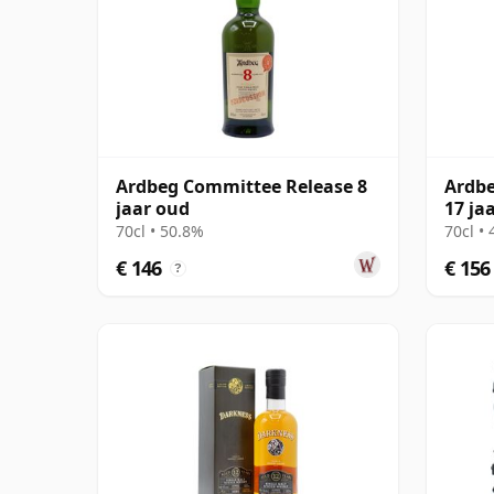
Ardbeg Committee Release 8
Ardbe
jaar oud
17 ja
70cl • 50.8%
70cl •
€ 146
€ 156
?