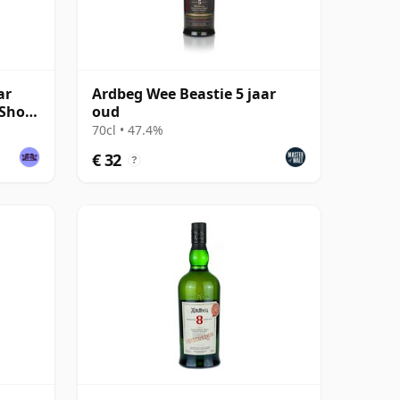
ar
Ardbeg Wee Beastie 5 jaar
s Shop
oud
70cl • 47.4%
€ 32
?