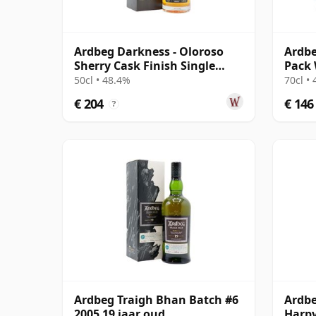
Ardbeg Darkness - Oloroso
Ardbe
Sherry Cask Finish Single
Pack 
Malt 12 jaar oud
50cl • 48.4%
70cl •
€ 204
€ 146
?
Ardbeg Traigh Bhan Batch #6
Ardbe
2005 19 jaar oud
Harpy