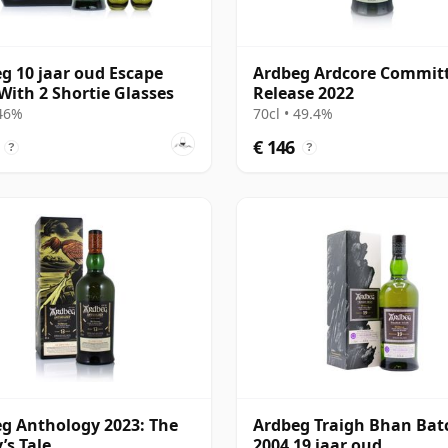
g 10 jaar oud Escape
Ardbeg Ardcore Commit
With 2 Shortie Glasses
Release 2022
 46%
70cl • 49.4%
€ 146
?
?
g Anthology 2023: The
Ardbeg Traigh Bhan Bat
’s Tale
2004 19 jaar oud