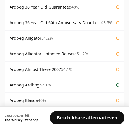
Ardbeg 30 Year Old Guaranteed
40%
Ardbeg 36 Year Old 60th Anniversary Douglas Laing
43.5%
Ardbeg Alligator
51.2%
Ardbeg Alligator Untamed Release
51.2%
Ardbeg Almost There 2007
54.1%
Ardbeg Ardbog
52.1%
Ardbeg Blasda
40%
Laatst gezien bij:
Ardbeg Committee Reserve
55.3%
Beschikbare alternatieven
The Whisky Exchange