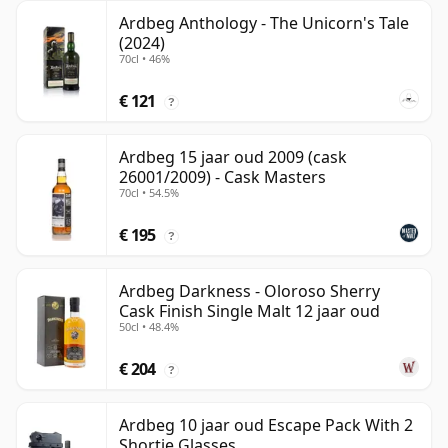
Ardbeg Anthology - The Unicorn's Tale
(2024)
70cl • 46%
€ 121
?
Ardbeg 15 jaar oud 2009 (cask
26001/2009) - Cask Masters
70cl • 54.5%
€ 195
?
Ardbeg Darkness - Oloroso Sherry
Cask Finish Single Malt 12 jaar oud
50cl • 48.4%
€ 204
?
Ardbeg 10 jaar oud Escape Pack With 2
Shortie Glasses