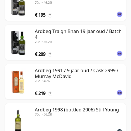
70cl • 46.2%
€ 195
?
Ardbeg Traigh Bhan 19 jaar oud / Batch
4
70cl • 46.2%
€ 209
?
Ardbeg 1991 / 9 jaar oud / Cask 2999 /
Murray McDavid
70cl • 46%
€ 219
?
Ardbeg 1998 (bottled 2006) Still Young
70cl • 56.2%