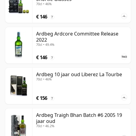
70cl • 46%
€ 146
?
Ardbeg Ardcore Committee Release
2022
70cl • 49.4%
€ 146
?
Ardbeg 10 jaar oud Liberez La Tourbe
70cl • 46%
€ 156
?
Ardbeg Traigh Bhan Batch #6 2005 19
jaar oud
70cl • 46.2%