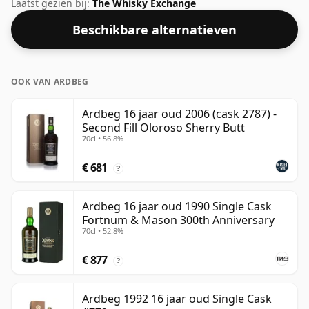
2007. Fans van whisky's met een hogere sterkte zullen
Laatst gezien bij:
The Whisky Exchange
niet teleurgesteld zijn door deze botteling, die een
Beschikbare alternatieven
alcoholpercentage van 50% heeft.
OOK VAN ARDBEG
Ardbeg 16 jaar oud 2006 (cask 2787) -
Second Fill Oloroso Sherry Butt
70cl • 56.8%
€ 681
?
Ardbeg 16 jaar oud 1990 Single Cask
Fortnum & Mason 300th Anniversary
70cl • 52.8%
€ 877
?
Ardbeg 1992 16 jaar oud Single Cask