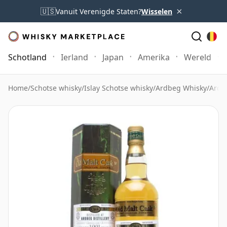
×
🇺🇸
Vanuit Verenigde Staten?
Wisselen
Schotland
Ierland
Japan
Amerika
Wereld
Home
/
Schotse whisky
/
Islay Schotse whisky
/
Ardbeg Whisky
/
Ardb