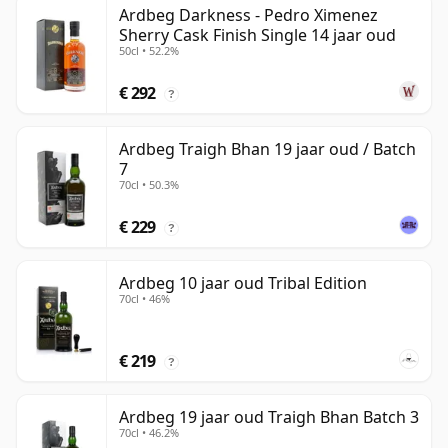
Ardbeg Darkness - Pedro Ximenez
Sherry Cask Finish Single 14 jaar oud
50cl • 52.2%
€ 292
?
Ardbeg Traigh Bhan 19 jaar oud / Batch
7
70cl • 50.3%
€ 229
?
Ardbeg 10 jaar oud Tribal Edition
70cl • 46%
€ 219
?
Ardbeg 19 jaar oud Traigh Bhan Batch 3
70cl • 46.2%