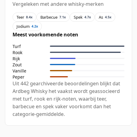
Vergeleken met andere whisky-merken
Teer
Barbecue
Spek
As
8.4x
7.1x
4.7x
4.5x
Jodium
4.2x
Meest voorkomende noten
Turf
Rook
Rijk
Zout
Vanille
Peper
Uit 442 gearchiveerde beoordelingen blijkt dat
Ardbeg Whisky het vaakst wordt geassocieerd
met turf, rook en rijk-noten, waarbij teer,
barbecue en spek vaker voorkomt dan het
categorie-gemiddelde.