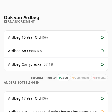
Ook van Ardbeg
KERNASSORTIMENT
Ardbeg 10 Year Old
46%
Ardbeg An Oa
46.6%
Ardbeg Corryvreckan
57.1%
BESCHIKBAARHEID:
Goed
Gemiddeld
Beperkt
ANDERE BOTTELINGEN
Ardbeg 17 Year Old
40%
Ardbeg 1967 28 Year Old Pale Sherry Signatory
53.7%