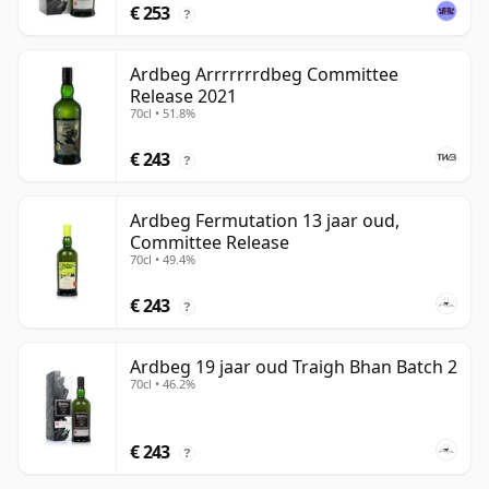
€ 253
?
Ardbeg Arrrrrrrdbeg Committee
Release 2021
70cl • 51.8%
€ 243
?
Ardbeg Fermutation 13 jaar oud,
Committee Release
70cl • 49.4%
€ 243
?
Ardbeg 19 jaar oud Traigh Bhan Batch 2
70cl • 46.2%
€ 243
?