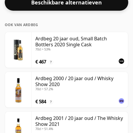
Beschikbare alternatieven
Wordt geleverd in de reguliere bottelgrootte van 70cl.
OOK VAN ARDBEG
Ardbeg 20 jaar oud, Small Batch
Bottlers 2020 Single Cask
70cl • 53%
€ 467
?
Ardbeg 2000 / 20 jaar oud / Whisky
Show 2020
70cl • 57.2%
€ 584
?
Ardbeg 2001 / 20 jaar oud / The Whisky
Show 2021
70cl • 51.4%