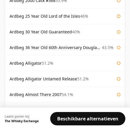
Ardbeg 2000 Cask #368
55.9%
Ardbeg 25 Year Old Lord of the Isles
46%
Ardbeg 30 Year Old Guaranteed
40%
Ardbeg 36 Year Old 60th Anniversary Douglas Laing
43.5%
Ardbeg Alligator
51.2%
Ardbeg Alligator Untamed Release
51.2%
Ardbeg Almost There 2007
54.1%
Ardbeg Ardbog
52.1%
Laatst gezien bij:
Beschikbare alternatieven
The Whisky Exchange
Ardbeg Blasda
40%