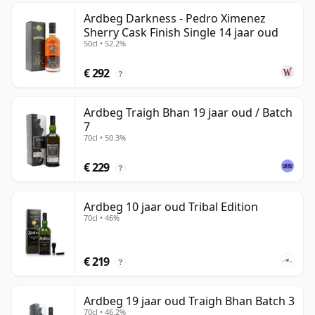
Ardbeg Darkness - Pedro Ximenez
Sherry Cask Finish Single 14 jaar oud
50cl • 52.2%
€ 292
?
Ardbeg Traigh Bhan 19 jaar oud / Batch
7
70cl • 50.3%
€ 229
?
Ardbeg 10 jaar oud Tribal Edition
70cl • 46%
€ 219
?
Ardbeg 19 jaar oud Traigh Bhan Batch 3
70cl • 46.2%