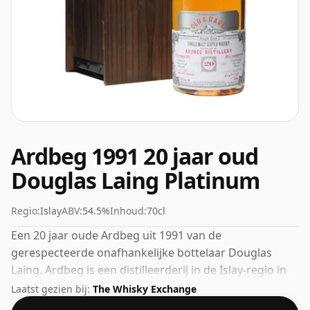
Ardbeg 1991 20 jaar oud
Douglas Laing Platinum
Regio:
Islay
ABV:
54.5%
Inhoud:
70cl
Een 20 jaar oude Ardbeg uit 1991 van de
gerespecteerde onafhankelijke bottelaar Douglas
Laing. Ardbeg is een distilleerderij in de Islay-regio in
Schotland. Dit kan worden beschouwd als een whisky
Laatst gezien bij:
The Whisky Exchange
met een hogere sterkte, met een ABV van 54,5%.