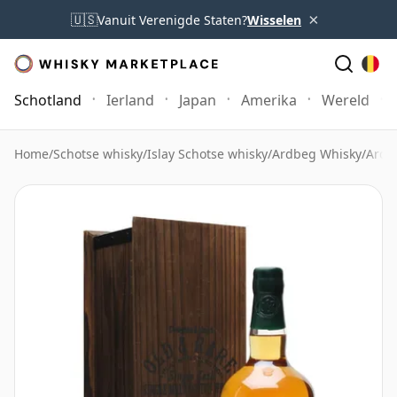
×
🇺🇸
Vanuit Verenigde Staten?
Wisselen
Schotland
Ierland
Japan
Amerika
Wereld
Home
/
Schotse whisky
/
Islay Schotse whisky
/
Ardbeg Whisky
/
Ardb