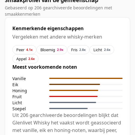
Smaakprofiel van de gemeenschap
Gebaseerd op 206 gearchiveerde beoordelingen met
smaakkenmerken
Kenmerkende eigenschappen
Vergeleken met andere whisky-merken
Peer
Bloemig
Fris
Licht
4.1x
2.9x
2.8x
2.6x
Appel
2.6x
Meest voorkomende noten
Vanille
Eik
Honing
Fruit
Licht
Soepel
Uit 206 gearchiveerde beoordelingen blijkt dat
Glenlivet Whisky het vaakst wordt geassocieerd
met vanille, eik en honing-noten, waarbij peer,