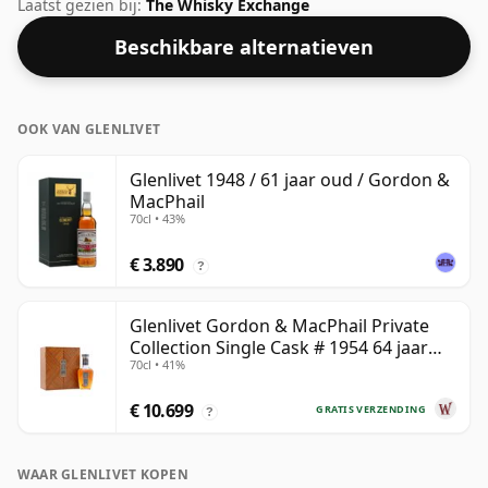
een respectabel alcoholpercentage is.
Laatst gezien bij:
The Whisky Exchange
Beschikbare alternatieven
OOK VAN GLENLIVET
Glenlivet 1948 / 61 jaar oud / Gordon &
MacPhail
70cl • 43%
€ 3.890
?
Glenlivet Gordon & MacPhail Private
Collection Single Cask # 1954 64 jaar
70cl • 41%
oud
€ 10.699
GRATIS VERZENDING
?
WAAR GLENLIVET KOPEN