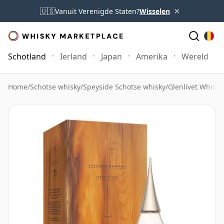
×
🇺🇸
Vanuit Verenigde Staten?
Wisselen
Schotland
Ierland
Japan
Amerika
Wereld
Home
/
Schotse whisky
/
Speyside Schotse whisky
/
Glenlivet Whisky